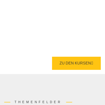
Im Themenfeld Zoll und
Außenwirtschaft stehen wir Ihnen mit
unseren individuellen Inhouse- oder
Online-Schulungen, sowie mit
kompetenten Beratungen zur
Verfügung.
ZU DEN KURSEN
THEMENFELDER