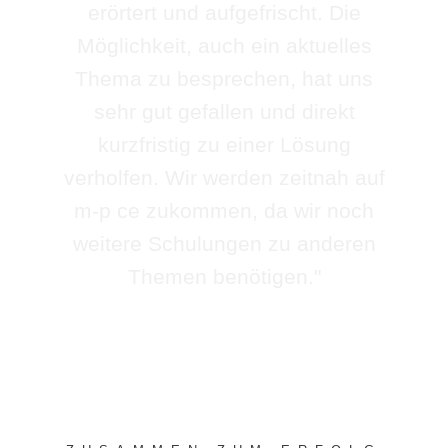
erörtert und aufgefrischt. Die
Möglichkeit, auch ein aktuelles
Thema zu besprechen, hat uns
sehr gut gefallen und direkt
kurzfristig zu einer Lösung
verholfen. Wir werden zeitnah auf
m-p ce zukommen, da wir noch
weitere Schulungen zu anderen
Themen benötigen."