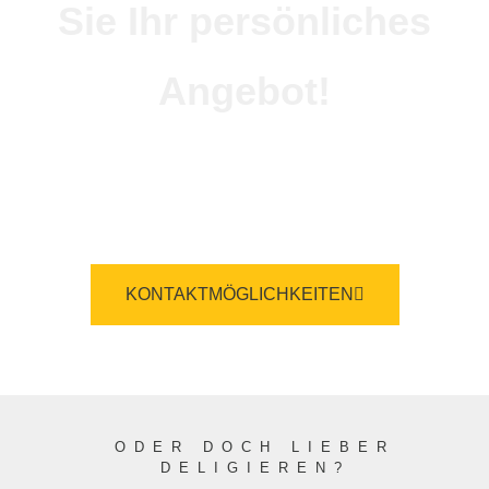
Sie Ihr persönliches
Angebot!
Wir stimmen mit Ihnen ab, welches Angebot
das richtige für Ihren speziellen Bedarf ist.
KONTAKTMÖGLICHKEITEN
ODER DOCH LIEBER
DELIGIEREN?