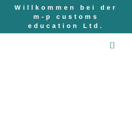
Willkommen bei der
m-p customs
education Ltd.
Über uns
LERNEN VON
EXPERTEN
Wir schulen und beraten
zu Zoll und
Außenwirtschaft